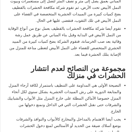
المباني بعمق يصل إلى متر و نصف المتر لتصل إلى مستعمرات وبيوت
النمل الأبيض تحت الأرض، ثم تقوم شركة مكافحة الحشرات بالقطيف
بضخ كميات كبيرة من المبيدات الحشرية المتخصصة في القضاء على
النمل الأبيض في تلك الثقوب، فتقضى عليها في الحال.
تقوم أيضا شركة مكافحة الحشرات بالقطيف بعمل نوع من أنواع الوقاية
من النمل الأبيض في البداية وقبل بناء المباني عن طريق عمل رشة
وقائية بعد صب الخرسانة، فتقوم الشركة بضخ كميات كبيرة من المبيد
الحشري المتخصص للقضاء على النمل الأبيض لتعطى مناعة للمنزل من
الإصابة بتلك الحشرة فيما بعد.
مجموعة من النصائح لعدم انتشار
الحشرات في منزلك
النصيحة الأولى هي المداومة على التنظيف باستمرار لكافة أرجاء المنزل
والمتابعة الدورية على رش المبيدات الحشرية بشكل سنوي لكل أنحاء
المنزل خصوصا الأماكن المطلة على خارج المنزل مثل الأبواب والشبابيك
والشرفات حتى نقتل الحشرات التي في الداخل ونمنع دخولها من
الخارج.
يجب أيضا الاهتمام بالمداخل والمخارج كالأبواب والنوافذ والشرفات
بوضع أسلاك ضيقة من الحديد أو الأستالس لمنع دخول الحشرات