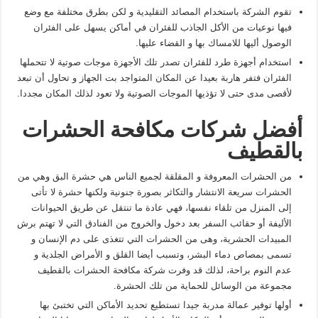
تقوم الشركة باستخدام المصائد التقليدية و لكن بطرق مختلفة مع وضع
فيها نوعيات من الأكل الجاذب للفئران في أماكن يسهل على الفئران
الوصول أليها للامساك بها و القضاء عليها.
استخدام أجهزة طرد للفئران تصدر تلك الأجهزة موجات صوتية لا تتحملها
الفئران فتفر هاربة بعيدا عن المكان المتواجد بت الجهاز و تحاول أن تبعد
لأقصى مدى حتى لا تؤذيها الموجات الصوتية ولا تعود لذلك المكان مجددا.
أفضل شركات مكافحة الحشرات
بالقطيف
من الحشرات المعروفة و المقلقة لجميع الناس هي حشرة البق وهي من
الحشرات سريعة الانتشار والتكاثر بصورة جنونية ولكنها حشرة لا تأتى
إلى المنزل من تلقاء نفسها، فهي عادة ما تنتقل عن طريق الحيوانات
الأليفة أو حقائب السفر بعد دخول والخروج من الفنادق التي لا تهتم برش
المبيدات الحشرية، وهى من الحشرات التي تتغذى على دم الإنسان و
تسمى بمصاص دماء البشر، وتسبب أيضا القلق و الأمراض الجلدية و
عدم النوم براحة، لذلك قد وفرت شركة مكافحة الحشرات بالقطيف
مجموعة من الوسائل للحماية من تلك الحشرة.
أولها توفير عمالة مدربة جيدا تستطيع تحديد الأماكن التي تختبئ بها