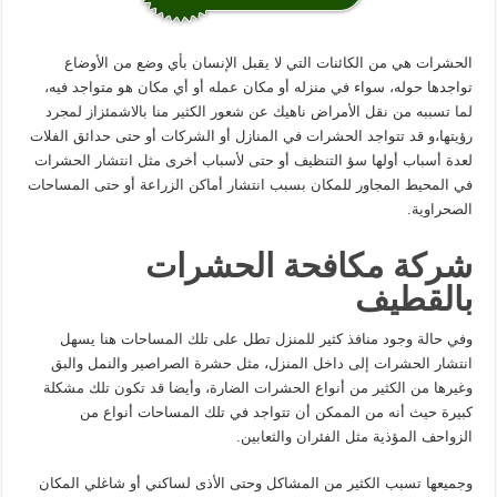
الحشرات هي من الكائنات التي لا يقبل الإنسان بأي وضع من الأوضاع
تواجدها حوله، سواء في منزله أو مكان عمله أو أي مكان هو متواجد فيه،
لما تسببه من نقل الأمراض ناهيك عن شعور الكثير منا بالاشمئزاز لمجرد
رؤيتها،و قد تتواجد الحشرات في المنازل أو الشركات أو حتى حدائق الفلات
لعدة أسباب أولها سؤ التنظيف أو حتى لأسباب أخرى مثل انتشار الحشرات
في المحيط المجاور للمكان بسبب انتشار أماكن الزراعة أو حتى المساحات
الصحراوية.
شركة مكافحة الحشرات
بالقطيف
وفي حالة وجود منافذ كثير للمنزل تطل على تلك المساحات هنا يسهل
انتشار الحشرات إلى داخل المنزل، مثل حشرة الصراصير والنمل والبق
وغيرها من الكثير من أنواع الحشرات الضارة، وأيضا قد تكون تلك مشكلة
كبيرة حيث أنه من الممكن أن تتواجد في تلك المساحات أنواع من
الزواحف المؤذية مثل الفئران والثعابين.
وجميعها تسبب الكثير من المشاكل وحتى الأذى لساكني أو شاغلي المكان