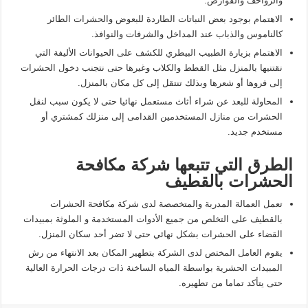
والزواحف والقوارض.
الاهتمام بوجود بعض النباتات الطاردة للبعوض والحشرات الطائر
كالناموس والذباب عند المداخل والشرفات والنوافذ.
الاهتمام بزيارة الطبيب البيطري للكشف على الحيوانات الأليفة التي
نقتنيها بالمنزل مثل القطط والكلاب وغيرها حتى نتجنب دخول الحشرات
إلى فروها أو شعرها وبذلك تنتقل إلى كل مكان بالمنزل.
المحاولة للبعد عن شراء أثاث مستعمل نهائيا حتى لا يكون سبب لنقل
الحشرات من منازل المستخدمين القدامى إلى منزلك كمشتري أو
مستخدم جديد.
الطرق التي تتبعها شركة مكافحة
الحشرات بالقطيف
تعمل العمالة المدربة والمتخصصة لدى شركة مكافحة الحشرات
بالقطيف على التخلص من جميع الأدوات المستخدمة و الملوثة بمبيدات
القضاء على الحشرات بشكل نهائي حتى لا تضر أحد سكان المنزل.
يقوم العامل المختص لدى الشركة بتطهير المكان بعد الانتهاء من رش
المبيدات الحشرية بواسطة المياه الساخنة ذات درجات الحرارة العالية
حتى يتأكد تماما من تطهيره.