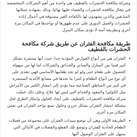
وشركة مكافحة الحشرات بالقطيف هي واحدة من أهم الشركات المتخصصة
في مجال مكافحة الحشرات والقضاء عليها نهائيا، وذلك بشهادة عملائها
السابقين والذين يشهدون لها بالكفاءة الغير مسبوقة في أعمال إبادة
الحشرات والعمل الدوري على عدم ظهورها أو تواجدها في المكان مرة
أخرى وبطريقة أمنة لا تؤذى سكان المنزل.
طريقة مكافحة الفئران عن طريق شركة مكافحة
الحشرات بالقطيف
الفئران هي من أنواع القوارض المؤذية جدا، حيث أنها منتشرة بشكل
كبير فيما بين المنازل والمباني والحدائق والشركات لما لها من سهولة
الحصول على طعام حتى ولو لم تجد طعامها الأساسي فهي تتغذى على
أي نوع من أنواع الطعام و كثيرا ما نجدها في مصانع الأغذية المنتشرة
في كثير من المناطق الصناعية مما يؤدى إلى انتشار الكثير من الأمراض
مثل الكوليرا والتيفود والجذام التي ليس لها علاج، وعلى ذلك عملت
شركة مكافحة الحشرات بالقطيف على أيجاد الحلول وابتكار الطرق لحل
مشكلة انتشار الفئران بشكل جزري وحلول تمنع تواجد الفئران في نفس
المكان مرة أخرى.
الطريقة الأولى وهي أن توضع مبيدات الفئران على مجموعة من فضلات
الطعام الجاذبة للفئران وتوضع تلك القطع والفضلات في الأماكن التي
يسهل على الفئران الوصول أليها.