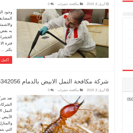
أبريل 6, 2019
مكافحة حشرات
0
وجود ال
المضايق
والاشمئ
به بعض 
الحشرات
فترة الا
يكثر …
أكمل ا
شركة مكافحة النمل الابيض بالدمام 0505342056
أبريل 6, 2019
مكافحة حشرات
0
تعد شرك
الشركات
النمل ال
الأبيض 
والمناز
التي يت