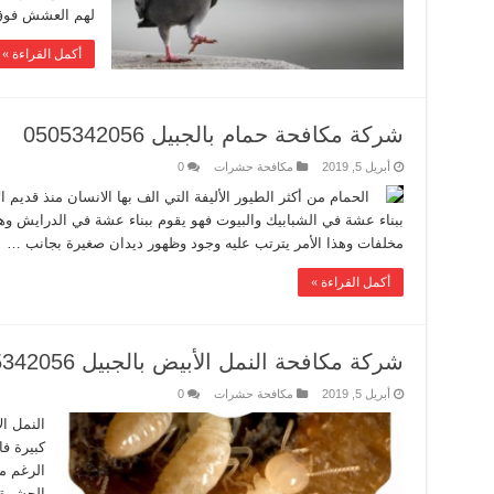
لهم العشش فوق
أكمل القراءة »
شركة مكافحة حمام بالجبيل 0505342056
أبريل 5, 2019
مكافحة حشرات
0
الحمام من أكثر الطيور الأليفة التي الف بها الانسان منذ قديم ا
ببناء عشة في الشبابيك والبيوت فهو يقوم ببناء عشة في الدرايش وهذا
مخلفات وهذا الأمر يترتب عليه وجود وظهور ديدان صغيرة بجانب …
أكمل القراءة »
شركة مكافحة النمل الأبيض بالجبيل 0505342056
أبريل 5, 2019
مكافحة حشرات
0
النمل ا
كبيرة ف
الرغم م
الحشرة 