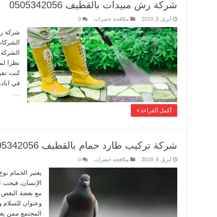
شركة رش مبيدات بالقطيف 0505342056
أبريل 5, 2019
مكافحة حشرات
0
شركة ر
الشركات
الشركة 
نظرا لم
كنت تقو
في اباد
…
أكمل القراءة »
شركة تركيب طارد حمام بالقطيف 0505342056
أبريل 5, 2019
مكافحة حشرات
0
يعتبر الحمام نوع
الإنسان، فيحب ا
مع بعضة البعض ف
وعنوان للسلام 
المجتمع ممن يعش