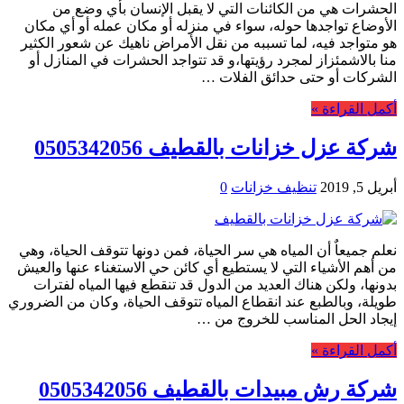
الحشرات هي من الكائنات التي لا يقبل الإنسان بأي وضع من
الأوضاع تواجدها حوله، سواء في منزله أو مكان عمله أو أي مكان
هو متواجد فيه، لما تسببه من نقل الأمراض ناهيك عن شعور الكثير
منا بالاشمئزاز لمجرد رؤيتها،و قد تتواجد الحشرات في المنازل أو
الشركات أو حتى حدائق الفلات …
أكمل القراءة »
شركة عزل خزانات بالقطيف 0505342056
أبريل 5, 2019
تنظيف خزانات
0
نعلم جميعاٌ أن المياه هي سر الحياة، فمن دونها تتوقف الحياة، وهي
من أهم الأشياء التي لا يستطيع أي كائن حي الاستغناء عنها والعيش
بدونها، ولكن هناك العديد من الدول قد تنقطع فيها المياه لفترات
طويلة، وبالطبع عند انقطاع المياه تتوقف الحياة، وكان من الضروري
إيجاد الحل المناسب للخروج من …
أكمل القراءة »
شركة رش مبيدات بالقطيف 0505342056