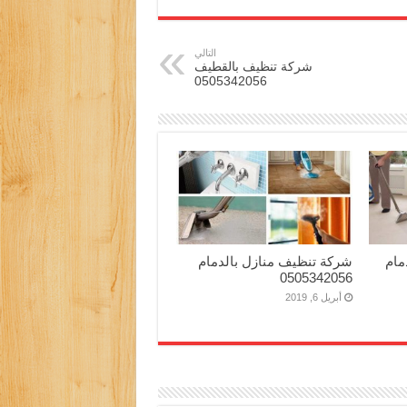
التالي
شركة تنظيف بالقطيف
0505342056
مام
شركة تنظيف منازل بالدمام
0505342056
أبريل 6, 2019