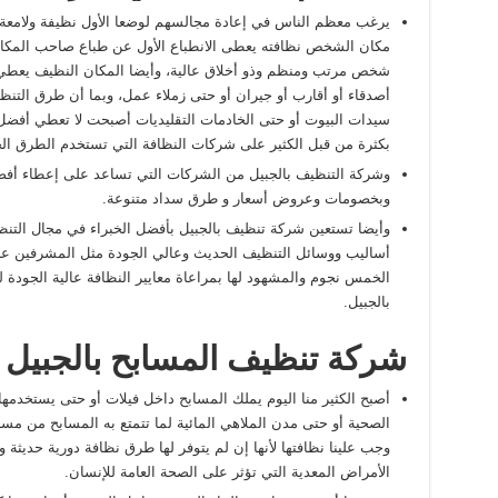
يرغب معظم الناس في إعادة مجالسهم لوضعا الأول نظيفة ولامعة 
مكان الشخص نظافته يعطى الانطباع الأول عن طباع صاحب المكا
شخص مرتب ومنظم وذو أخلاق عالية، وأيضا المكان النظيف يعطي ص
أصدقاء أو أقارب أو جيران أو حتى زملاء عمل، وبما أن طرق التنظيف
سيدات البيوت أو حتى الخادمات التقليديات أصبحت لا تعطي أفضل الن
بكثرة من قبل الكثير على شركات النظافة التي تستخدم الطرق الحدي
وشركة التنظيف بالجبيل من الشركات التي تساعد على إعطاء أفضل
وبخصومات وعروض أسعار و طرق سداد متنوعة.
وأيضا تستعين شركة تنظيف بالجبيل بأفضل الخبراء في مجال التنظ
أساليب ووسائل التنظيف الحديث وعالي الجودة مثل المشرفين علي
الخمس نجوم والمشهود لها بمراعاة معايير النظافة عالية الجودة
بالجبيل.
شركة تنظيف المسابح بالجبيل
أصبح الكثير منا اليوم يملك المسابح داخل فيلات أو حتى يستخدمه
الصحية أو حتى مدن الملاهي المائية لما تتمتع به المسابح من مسبب
وجب علينا نظافتها لأنها إن لم يتوفر لها طرق نظافة دورية حديثة 
الأمراض المعدية التي تؤثر على الصحة العامة للإنسان.