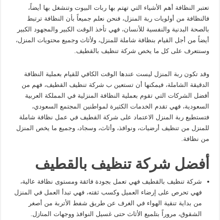
تعتبر النظافة أهم الأشياء التي تهتم بها ربات البيوت وتنشغل بها أيضاً،
فالنظافة من أولويات ربة المنزل، فنحن نعلم جميعاً بأن النظافة ترتبط
بالصحة البدنية والنفسية للأنسان، فهي تأخذ الوقت الكبير والمجهود الكبير
أيضاً من أجل القيام بنظافة شاملة للمنزل، ولأثاث وجميع محتويات المنزل،
وسنتعرف على كل ما يخص شركة تنظيف بالقطيف.
وقد تكون ربة المنزل ليست عندها الوقت الكافي للقيام بعملية النظافة
الدقيقة الشاملة، فيمكنها أن تستعين ب شركة تنظيف القطيف، فهم من
أفضل الشركات التي تقوم بعملية النظافة المنزلية في المملكة العربية
السعودية، فهي تقدم الخدمات الكثيرة لمواطنين المجتمع السعودي،
فتستطيع ربة المنزل الاعتماد على شركة القطيف في عمل نظافة شاملة
للمنزل من تنظيف أرضيات، ونوافذ، وأثاث، وسجاد، وجميع ما يخص المنزل
من نظافة.
أفضل شركة تنظيف بالقطيف
شركة تنظيف بالقطيف فهي تعمل بجودة فائقة ومستوى نظافة عالية،
فهي تحرص على إرضاء العميل وكسب ثقته، فهي تبدأ العمل في المنزل
من بداية تنقية الهواء في الغرف عن طريق شفط الأتربة من أصغر
الشقوق، مروراً بتلميع الأثاث حتى غسيل النوافذ ووجهات المنازل.