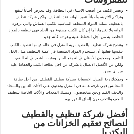
ويعتبر الكنف من أصعب الأشياء في النظافة، وقد يتعرض أحياناً للبقع
وتراكم الأتربة، وأحياناً تتغير ألوانه عند التنظيف، ولكن شركة تنظيف
بالقطيف تمتلك المواد المنظفة المناسبة للكنب القماش والتي تزهوه
ألوانه ولا تغيرها، أما إن كان الكنب مصنوع من الجلد فهي تنظفه بالمواد
الخاصة به من أجل الحفاظ علية وعودته كأنة جديد.
وتنصح شركة تنظيف بالقطيف ربة المنزل في حالة قيامها تنظيف الكنب
بنفسها فعليها أن تستخدم المواد الطبيعية في عملة التنظيف مثل، الخل
للتلميع، ومعجون الأسنان لإزالة بقع الحبر، ومثبت الشعر لإزالة البقع،
ولكن من الأفضل الاتصال بالشركة من اجل نظافة الكنب والحفاظ علية
من أي ضرر.
ويمكنك ربة المنزل الاستعانة بشركة تنظيف القطيف، من أجل نظافة
المجالس فهي غرفة هامة في المنزل وتحتوي على الأثاث الثمين والسجاد
والنجف القيم ونحن متخصصون، ونمتلك المعدات والآلات الخاصة بتنظيف
النجف والتحف دون إلحاق الضرر بهم.
أفضل شركة تنظيف بالقطيف
لنصائح تعقيم الخزانات من
البكتريا