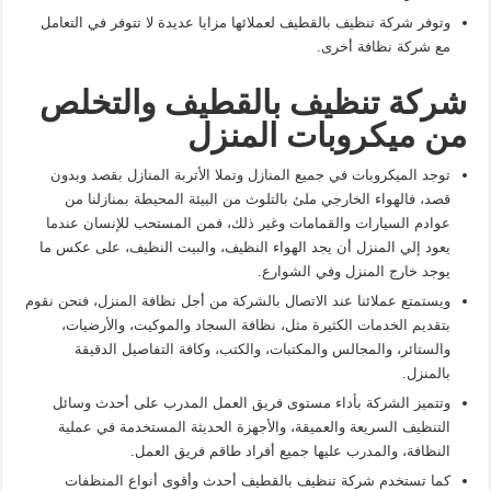
وتوفر شركة تنظيف بالقطيف لعملائها مزايا عديدة لا تتوفر في التعامل
مع شركة نظافة أخرى.
شركة تنظيف بالقطيف والتخلص
من ميكروبات المنزل
توجد الميكروبات في جميع المنازل وتملا الأتربة المنازل بقصد وبدون
قصد، فالهواء الخارجي ملئ بالتلوث من البيئة المحيطة بمنازلنا من
عوادم السيارات والقمامات وغير ذلك، فمن المستحب للإنسان عندما
يعود إلي المنزل أن يجد الهواء النظيف، والبيت النظيف، على عكس ما
يوجد خارج المنزل وفي الشوارع.
ويستمتع عملائنا عند الاتصال بالشركة من أجل نظافة المنزل، فنحن نقوم
بتقديم الخدمات الكثيرة مثل، نظافة السجاد والموكيت، والأرضيات،
والستائر، والمجالس والمكتبات، والكتب، وكافة التفاصيل الدقيقة
بالمنزل.
وتتميز الشركة بأداء مستوى فريق العمل المدرب على أحدث وسائل
التنظيف السريعة والعميقة، والأجهزة الحديثة المستخدمة في عملية
النظافة، والمدرب عليها جميع أفراد طاقم فريق العمل.
كما تستخدم شركة تنظيف بالقطيف أحدث وأقوى أنواع المنظفات