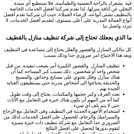
فيه يشعرك بالراحة النفسية والطمأنينة، فلا تستطيع أي سيدة
التخلي عن أناقة منزلها، لذا تقدم شركتنا افضل الخدمات الخاصة
بالتنظيف بشتى أنواعه، لإرضاء العملاء، حيث أن شركتنا تقدم أفضل
أنواع العمالة المدربة على أعلى مستوى، لتقديم أفضل الخدمات، لا
تتردد واتصل بنا.
ما الذي يجعلك تحتاج إلى شركة تنظيف منازل بالقطيف
كل مالكي المنازل والقصور والفلل يحتاج إلى مساعدة في التنظيف
ويعد هذا الاحتياج امر ضروري جدا وذلك بسبب:
تنظيف المنازل والقصور الكبيرة أمر يصعب تنفيذه، من قبل
شخص واحد أو شخصين، ذلك بسبب كبر المساحة كما أن
هناك منازل وفلل تحتوي على مسابح وحدائق، والمسبح
والحديقة يحتاجوا الى أشخاص مدربة حتي يستطيعون العناية
الجيدة بهم .
تعدد الغرف وكبر حجمها والمكتبات، يحتاج إلى وقت طويل
كما أنه من المهم أن يكون هناك خبرة في التعامل مع الأثاث
حتى لا يتم تلف أي شيء .
استخدام الأجهزة الحديثة في التنظيف وفى التعامل مع الزجاج
والسيراميك والرخام، للحصول على افضل الخدمات لذلك من
الضروري جدا التعامل مع شركة تنظيف ذات خبرة مميزة
لتقوم بدورها لتحصل على افضل النتائج.
تستخدم شركة تنظيف منازل بالقطيف ، افضل انواع